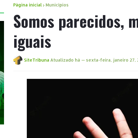
Página inicial
Municípios
Somos parecidos, 
iguais
SiteTribuna
Atualizado há —
sexta-feira, janeiro 27,