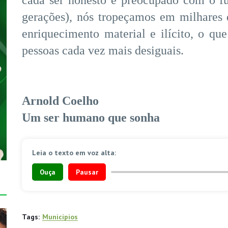
cada ser honesto e preocupado com o fu
gerações), nós tropeçamos em milhares
enriquecimento material e ilícito, o q
pessoas cada vez mais desiguais.
Arnold Coelho
Um ser humano que sonha
Leia o texto em voz alta:
Ouça
Pausar
Tags:
Municípios