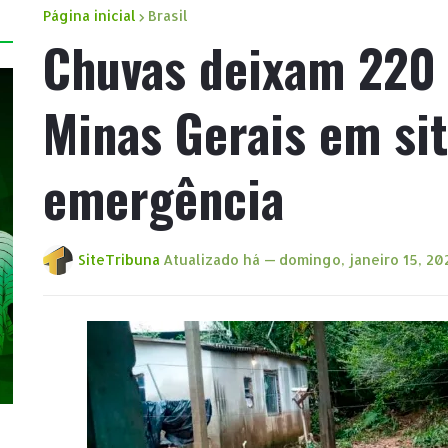
Página inicial
Brasil
Chuvas deixam 220 
Minas Gerais em si
emergência
SiteTribuna
Atualizado há —
domingo, janeiro 15, 20