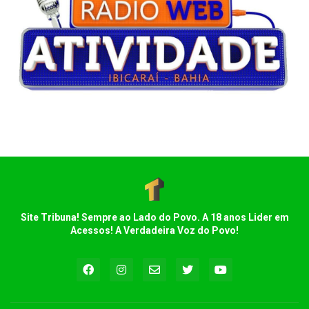
Site Tribuna! Sempre ao Lado do Povo. A 18 anos Lider em
Acessos! A Verdadeira Voz do Povo!