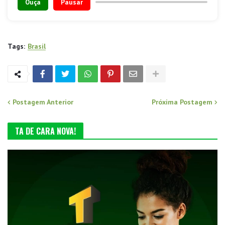
Ouça
Pausar
Tags:
Brasil
Postagem Anterior
Próxima Postagem
TA DE CARA NOVA!