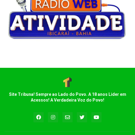
Site Tribuna! Sempre ao Lado do Povo. A 18 anos Lider em
Acessos! A Verdadeira Voz do Povo!