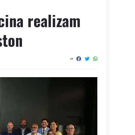
cina realizam
ston