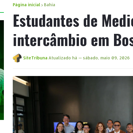
Página inicial
Bahia
Estudantes de Medi
intercâmbio em Bo
SiteTribuna
Atualizado há —
sábado, maio 09, 2026